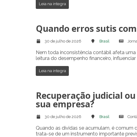
Leia na integra
Quando erros sutis com
30 de julho de 2026
Brasil
Jorna
Nem toda inconsistência contábil afeta uma
leitura do desempenho financeiro, influenciar
Leia na integra
Recuperação judicial ou
sua empresa?
30 de julho de 2026
Brasil
Contá
Quando as dívidas se acumulam, é comum que
trata-se de um instrumento importante previs