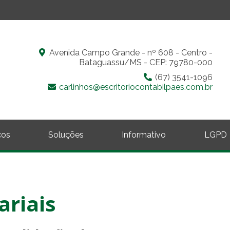
Avenida Campo Grande - nº 608 - Centro -
Bataguassu/MS - CEP: 79780-000
(67) 3541-1096
carlinhos@escritoriocontabilpaes.com.br
ços
Soluções
Informativo
LGPD
ariais