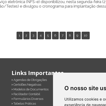
iço eletrônica (NFS-e) disponibilizou, nesta segunda-feira 
o/Testes) e divulgou o cronograma para implantação dessas
1
2
3
4
5
6
7
8
9
10
Links Importantes
Agendas de Obrigações
Dicas de Marketing
Certidões Negativas
Documentos Importantes
O nosso site u
Modelos de Documentos
Emissão de Notas
Facilitador Contábil
Instituições Financeiras
Utilizamos cookies e o
Formulários Diversos
Cálculos de Impostos em 
Tabelas Práticas
Links Úteis
experiência de navega