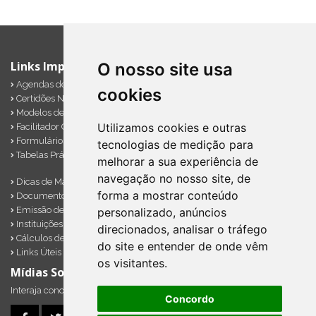
Links Importantes
O nosso site usa
Agendas de Obrigações
cookies
Certidões Negativas
Modelos de Documentos
Utilizamos cookies e outras
Facilitador Contábil
Formulários Diversos
tecnologias de medição para
Tabelas Práticas
melhorar a sua experiência de
navegação no nosso site, de
Dicas de Marketing
forma a mostrar conteúdo
Documentos Importantes
Emissão de Notas
personalizado, anúncios
Instituições Financeiras
direcionados, analisar o tráfego
Cálculos de Impostos em Atraso
do site e entender de onde vêm
Links Úteis
os visitantes.
Mídias Sociais
Interaja conosco pelos nossos perfis e saiba de todas as novidades.
Concordo