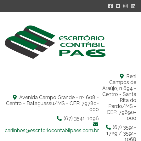
Reni
Campos de
Araújo, n 694 -
Centro - Santa
Avenida Campo Grande - nº 608 -
Rita do
Centro - Bataguassu/MS - CEP: 79780-
Pardo/MS -
000
CEP: 79690-
000
(67) 3541-1096
(67) 3591-
carlinhos@escritoriocontabilpaes.com.br
1729 / 3591-
1068