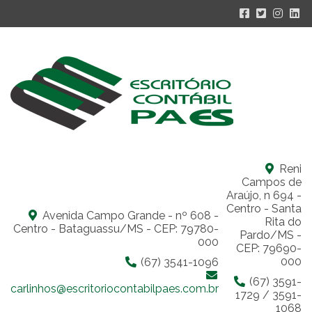
Reni
Campos de
Araújo, n 694 -
Centro - Santa
Avenida Campo Grande - nº 608 -
Rita do
Centro - Bataguassu/MS - CEP: 79780-
Pardo/MS -
000
CEP: 79690-
000
(67) 3541-1096
(67) 3591-
carlinhos@escritoriocontabilpaes.com.br
1729 / 3591-
1068