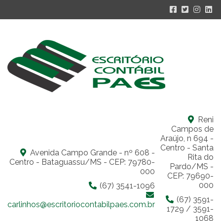
Reni
Campos de
Araújo, n 694 -
Centro - Santa
Avenida Campo Grande - nº 608 -
Rita do
Centro - Bataguassu/MS - CEP: 79780-
Pardo/MS -
000
CEP: 79690-
000
(67) 3541-1096
(67) 3591-
carlinhos@escritoriocontabilpaes.com.br
1729 / 3591-
1068