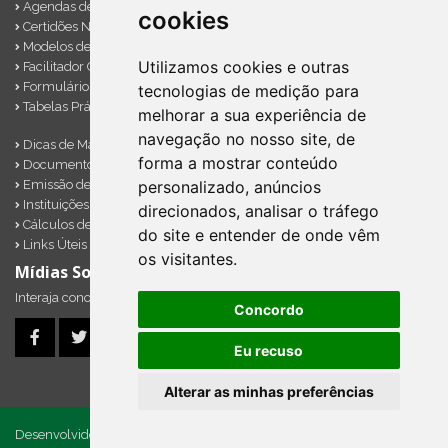
Agendas de Obrigações
cookies
Certidões Negativas
Modelos de Documentos
Utilizamos cookies e outras
Facilitador Contábil
Formulários Diversos
tecnologias de medição para
Tabelas Práticas
melhorar a sua experiência de
navegação no nosso site, de
Dicas de Marketing
forma a mostrar conteúdo
Documentos Importantes
Emissão de Notas
personalizado, anúncios
Instituições Financeiras
direcionados, analisar o tráfego
Cálculos de Impostos em Atraso
do site e entender de onde vêm
Links Úteis
os visitantes.
Mídias Sociais
Interaja conosco pelos nossos perfis e saiba de todas as novidades.
Concordo
Eu recuso
Alterar as minhas preferências
Desenvolvido por
Sitecontabil
2026 | Todos os direitos reservados