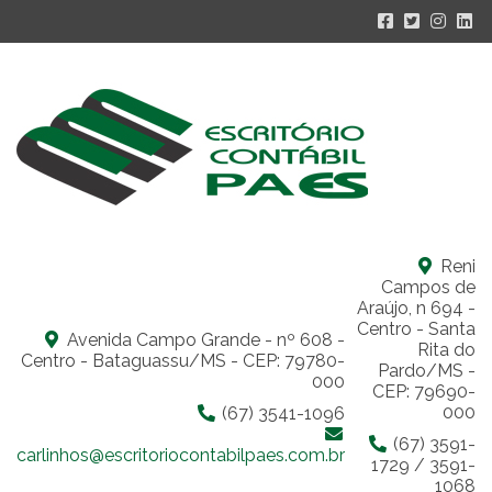
Reni
Campos de
Araújo, n 694 -
Centro - Santa
Avenida Campo Grande - nº 608 -
Rita do
Centro - Bataguassu/MS - CEP: 79780-
Pardo/MS -
000
CEP: 79690-
000
(67) 3541-1096
(67) 3591-
carlinhos@escritoriocontabilpaes.com.br
1729 / 3591-
1068