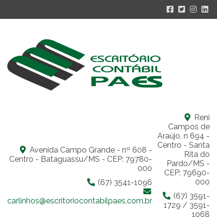
Reni
Campos de
Araújo, n 694 -
Centro - Santa
Avenida Campo Grande - nº 608 -
Rita do
Centro - Bataguassu/MS - CEP: 79780-
Pardo/MS -
000
CEP: 79690-
000
(67) 3541-1096
(67) 3591-
carlinhos@escritoriocontabilpaes.com.br
1729 / 3591-
1068