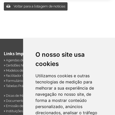
Voltar para a listagem de notícias
Links Importantes
O nosso site usa
Agendas de Obrigações
cookies
Certidões Negativas
Modelos de Documentos
Utilizamos cookies e outras
Facilitador Contábil
Formulários Diversos
tecnologias de medição para
Tabelas Práticas
melhorar a sua experiência de
navegação no nosso site, de
Dicas de Marketing
forma a mostrar conteúdo
Documentos Importantes
Emissão de Notas
personalizado, anúncios
Instituições Financeiras
direcionados, analisar o tráfego