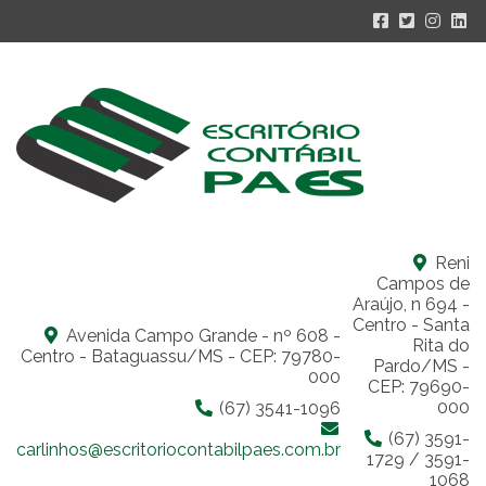
Reni
Campos de
Araújo, n 694 -
Centro - Santa
Avenida Campo Grande - nº 608 -
Rita do
Centro - Bataguassu/MS - CEP: 79780-
Pardo/MS -
000
CEP: 79690-
000
(67) 3541-1096
(67) 3591-
carlinhos@escritoriocontabilpaes.com.br
1729 / 3591-
1068