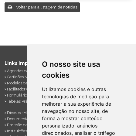
Voltar para a listagem de notícias
Links Importantes
O nosso site usa
Agendas de Obrigações
cookies
Certidões Negativas
Modelos de Documentos
Utilizamos cookies e outras
Facilitador Contábil
Formulários Diversos
tecnologias de medição para
Tabelas Práticas
melhorar a sua experiência de
navegação no nosso site, de
Dicas de Marketing
forma a mostrar conteúdo
Documentos Importantes
Emissão de Notas
personalizado, anúncios
Instituições Financeiras
direcionados, analisar o tráfego