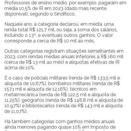
Professores de ensino médio, por exemplo, pagaram em
média 10,5% de IR em 2023 (dado mais recente
disponível), segundo o Sindifisco.
Naquele ano, a categoria declarou, em média, uma
renda total R$ 121,7 mil, ou seja, a soma dos salários,
incluindo o 13º, e eventuais outros ganhos. O valor
corresponde a cerca de R$ 10 mil ao mês.
Outras categorias registram situações semelhantes em
2023, com rendas médias anuais inferiores a R$ 160 mil
(cerca de R$ 13 mil ao mês) e alíquotas efetivas de IR
acima de 10%.
É o caso de policiais militares (renda de R$ 133,5 mil e
alíquota de 10,67%), bombeiros militares (renda de R$
157,1 mil e alíquota de 12,16%), técnicos em
metalmecânica (renda de R$ 122,5 mil e alíquota de
11,25%), geógrafos (renda de R$ 148,8 mil e alíquota de
10,97%) e bibliotecários (renda de R$ 143 mil e alíquota
de 11,07%).
Há também categorias com ganhos médios anuais
ainda menores pagando quase 10% em Imposto de