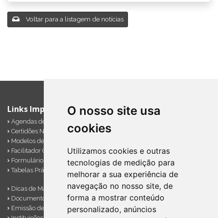
Voltar para a listagem de notícias
Links Importantes
O nosso site usa
Agendas de Obrigações
cookies
Certidões Negativas
Modelos de Documentos
Utilizamos cookies e outras
Facilitador Contábil
Formulários Diversos
tecnologias de medição para
Tabelas Práticas
melhorar a sua experiência de
navegação no nosso site, de
Dicas de Marketing
forma a mostrar conteúdo
Documentos Importantes
Emissão de Notas
personalizado, anúncios
Instituições Financeiras