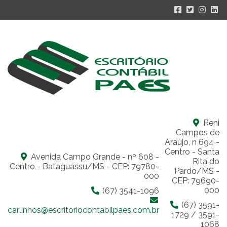
Reni
Campos de
Araújo, n 694 -
Centro - Santa
Avenida Campo Grande - nº 608 -
Rita do
Centro - Bataguassu/MS - CEP: 79780-
Pardo/MS -
000
CEP: 79690-
000
(67) 3541-1096
(67) 3591-
carlinhos@escritoriocontabilpaes.com.br
1729 / 3591-
1068